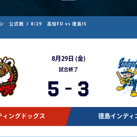
ズン 公式戦
8/29 高知FD vs 徳島IS
8月29日 (
金
)
試合終了
5
-
3
ティングドッグス
徳島インディ