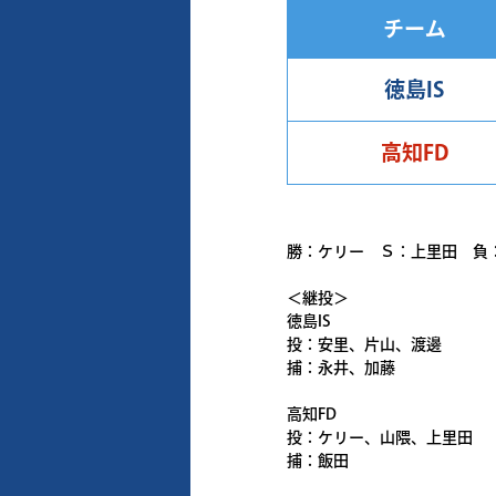
チーム
徳島IS
高知FD
勝：ケリー Ｓ：上里田 負
＜継投＞
徳島IS
投：安里、片山、渡邊
捕：永井、加藤
高知FD
投：ケリー、山隈、上里田
捕：飯田