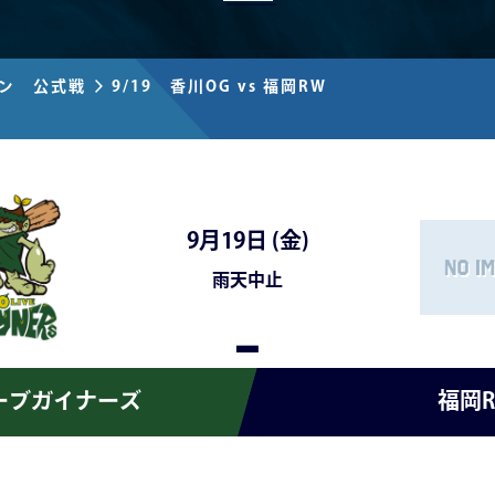
ズン 公式戦
9/19 香川OG vs 福岡RW
9月19日 (
金
)
雨天中止
-
ーブガイナーズ
福岡R