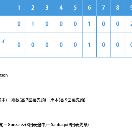
1
2
3
4
5
6
7
8
0
1
0
0
0
1
0
0
ティ
0
0
0
0
0
1
0
0
son
途中)－嘉数(高 7回裏先頭)－岸本(香 9回裏先頭)
－Gonzalez(8回表途中)－Santiago(9回表先頭)