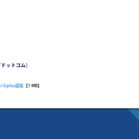
グドットコム）
vs ILplus選抜
【1 MB】