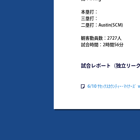
本塁打：
三塁打：
二塁打：Austin(SCM)
観客動員数：2727人
試合時間：2時間56分
試合レポート（独立リー
6/10 ｻｾｯｸｽｶｳﾝﾃｨｰ･ﾏｲﾅｰｽﾞ 