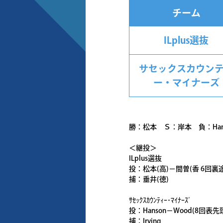
チーム
ILplus選抜
サセックスカウン
ー・マイナーズ
勝：松本 Ｓ：岸本 負：Han
＜継投＞
ILplus選抜
投：松本(高)－間曽(香 6回裏
捕：垂井(徳)
ｻｾｯｸｽｶｳﾝﾃｨｰ･ﾏｲﾅｰｽﾞ
投：Hanson－Wood(8回表先頭)
捕：Irving