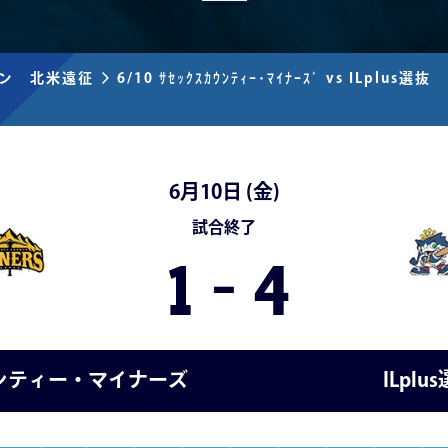
ズン 北米遠征
6/10 ｻｾｯｸｽｶｳﾝﾃｨｰ･ﾏｲﾅｰｽﾞ vs ILplus選抜
6月10日 (
金
)
試合終了
1
-
4
ンティー・マイナーズ
ILplu