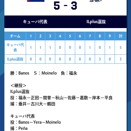
5
-
3
キューバ代表
ILplus選抜
チーム
1
2
3
4
5
6
7
8
9
計
キューバ代
1
1
1
0
0
0
1
0
1
5
表
ILplus選抜
0
0
0
0
0
0
0
3
0
3
勝：Banos Ｓ：Moinelo 負：福永
＜継投＞
ILplus選抜
投：福永－正田－間曽－秋山－佐藤－嘉数－岸本－平良
捕：垂井－古川大－鶴田
キューバ代表
投：Banos－Yera－Moinelo
捕：Peña