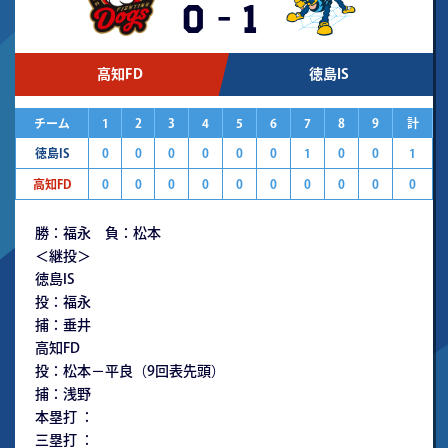
0
-
1
高知FD
徳島IS
チーム
1
2
3
4
5
6
7
8
9
計
徳島IS
0
0
0
0
0
0
1
0
0
1
高知FD
0
0
0
0
0
0
0
0
0
0
勝：福永 負：松本
＜継投＞
徳島IS
投：福永
捕：垂井
高知FD
投：松本－平良（9回表先頭）
捕：浅野
本塁打 ：
三塁打 ：