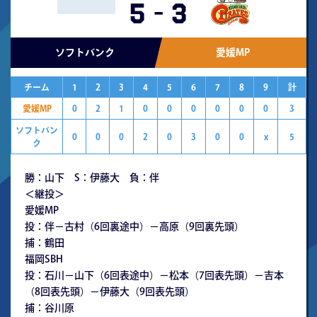
5
-
3
ソフトバンク
愛媛MP
チーム
1
2
3
4
5
6
7
8
9
計
愛媛MP
0
2
1
0
0
0
0
0
0
3
ソフトバン
0
0
0
2
0
3
0
0
x
5
ク
勝：山下 S：伊藤大 負：伴
＜継投＞
愛媛MP
投：伴－古村（6回裏途中）－高原（9回裏先頭）
捕：鶴田
福岡SBH
投：石川－山下（6回表途中）－松本（7回表先頭）－吉本
（8回表先頭）－伊藤大（9回表先頭）
捕：谷川原