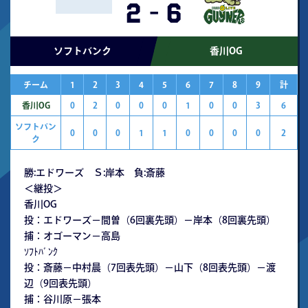
2
-
6
ソフトバンク
香川OG
チーム
1
2
3
4
5
6
7
8
9
計
香川OG
0
2
0
0
0
1
0
0
3
6
ソフトバン
0
0
0
1
1
0
0
0
0
2
ク
勝:エドワーズ Ｓ:岸本 負:斎藤
＜継投＞
香川OG
投：エドワーズ－間曽（6回裏先頭）－岸本（8回裏先頭）
捕：オゴーマン－高島
ｿﾌﾄﾊﾞﾝｸ
投：斎藤－中村晨（7回表先頭）－山下（8回表先頭）－渡
辺（9回表先頭）
捕：谷川原－張本