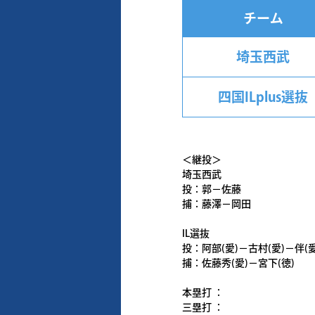
チーム
埼玉西武
四国ILplus選抜
＜継投＞
埼玉西武
投：郭－佐藤
捕：藤澤－岡田
IL選抜
投：阿部(愛)－古村(愛)－伴(愛
捕：佐藤秀(愛)－宮下(徳)
本塁打 ：
三塁打 ：