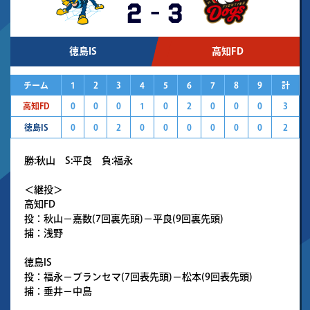
2
-
3
徳島IS
高知FD
チーム
1
2
3
4
5
6
7
8
9
計
高知FD
0
0
0
1
0
2
0
0
0
3
徳島IS
0
0
2
0
0
0
0
0
0
2
勝:秋山 S:平良 負:福永
＜継投＞
高知FD
投：秋山－嘉数(7回裏先頭)－平良(9回裏先頭)
捕：浅野
徳島IS
投：福永－ブランセマ(7回表先頭)－松本(9回表先頭)
捕：垂井－中島