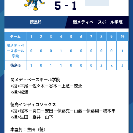
5
-
1
徳島IS
関メディベースボール学院
チーム
1
2
3
4
5
6
7
8
9
計
関メディベ
ースボール
0
0
0
1
0
0
0
0
0
1
学院
徳島IS
1
0
1
1
0
0
0
2
x
5
関メディベースボール学院
<投>平尾－佐々木－谷本－上芝－徳永
<捕>松浦
徳島インディゴソックス
<投>松本－関口－安田－伊藤克－山藤－伊藤翔－橋本隼
<捕>生田－垂井－山下
本塁打：生田（徳）