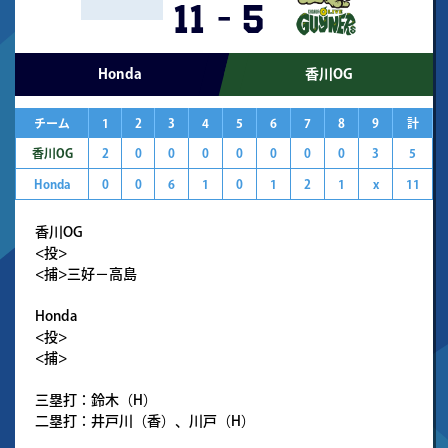
11
-
5
Honda
香川OG
チーム
1
2
3
4
5
6
7
8
9
計
香川OG
2
0
0
0
0
0
0
0
3
5
Honda
0
0
6
1
0
1
2
1
x
11
香川OG
<投>
<捕>三好－高島
Honda
<投>
<捕>
三塁打：鈴木（H）
二塁打：井戸川（香）、川戸（H）