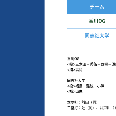
チーム
香川OG
同志社大学
香川OG
<投>三木田－秀伍－西梶－
<捕>高島
同志社大学
<投>福島－難波－小澤
<捕>山岸
本塁打：前田（同）
二塁打：辻（同）、井戸川（