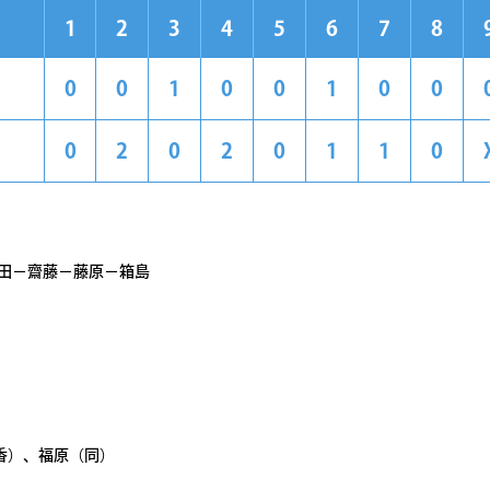
1
2
3
4
5
6
7
8
0
0
1
0
0
1
0
0
0
2
0
2
0
1
1
0
原田－齋藤－藤原－箱島
香）、福原（同）