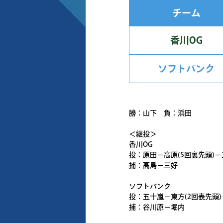
チーム
香川OG
ソフトバンク
勝：山下 負：浜田
＜継投＞
香川OG
投：原田－高原(5回裏先頭)－
捕：高島－三好
ソフトバンク
投：五十嵐－東方(2回表先頭)
捕：谷川原－堀内