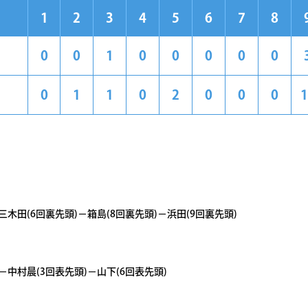
1
2
3
4
5
6
7
8
0
0
1
0
0
0
0
0
0
1
1
0
2
0
0
0
1
三木田(6回裏先頭)－箱島(8回裏先頭)－浜田(9回裏先頭)
－中村晨(3回表先頭)－山下(6回表先頭)