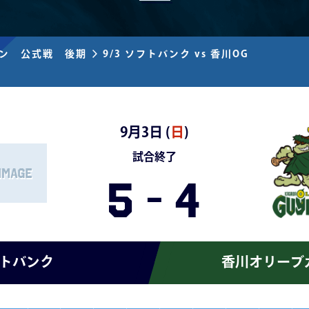
ズン 公式戦 後期
9/3 ソフトバンク vs 香川OG
9月3日 (
日
)
試合終了
5
-
4
トバンク
香川オリーブ