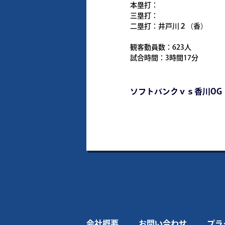
本塁打：
三塁打：
二塁打：井戸川２（香）
観客動員数：623人
試合時間：3時間17分
ソフトバンクｖｓ香川OG
会社概要
お問い合わせ
プラ