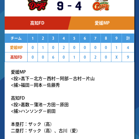
9
-
4
高知FD
愛媛MP
チーム
1
2
3
4
5
6
7
8
9
計
愛媛MP
0
1
0
2
0
0
0
0
1
4
高知FD
0
0
6
0
1
0
2
0
X
9
愛媛MP
<投>髙下－北方－西村－阿部－古村－片山
<捕>福田－岡本－佐藤秀
高知FD
<投>嘉数－蒲池－方田－原田
<捕>ハンソング－前田
本塁打：ザック（高）
二塁打：ザック（高）、古川（愛）