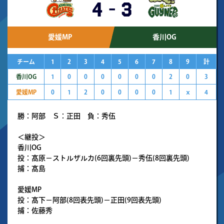
4
-
3
愛媛MP
香川OG
チーム
1
2
3
4
5
6
7
8
9
計
香川OG
1
0
0
0
0
0
0
2
0
3
愛媛MP
0
1
2
0
0
0
0
1
ｘ
4
勝：阿部 Ｓ：正田 負：秀伍
＜継投＞
香川OG
投：髙原－ストルザルカ(6回裏先頭)－秀伍(8回裏先頭)
捕：髙島
愛媛MP
投：髙下－阿部(8回表先頭)－正田(9回表先頭)
捕：佐藤秀