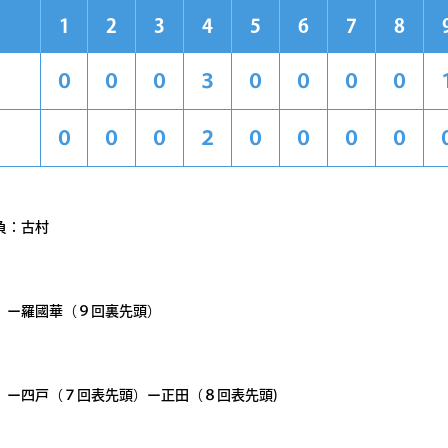
1
2
3
4
5
6
7
8
０
０
０
３
０
０
０
０
０
０
０
２
０
０
０
０
負：古村
）ー羅國華（９回裏先頭）
）ー四戸（７回表先頭）ー正田（８回表先頭)