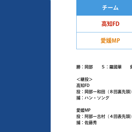
チーム
高知FD
愛媛MP
勝：岡部 Ｓ：羅國華 
＜継投＞
高知FD
投：岡部ー和田（８回裏先頭
捕：ハン・ソング
愛媛MP
投：阿部ー古村（４回表先頭
捕：佐藤秀