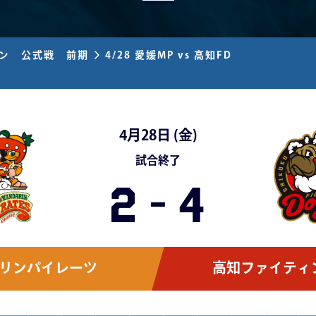
ズン 公式戦 前期
4/28 愛媛MP vs 高知FD
4月28日 (
金
)
試合終了
2
-
4
リンパイレーツ
高知ファイティ