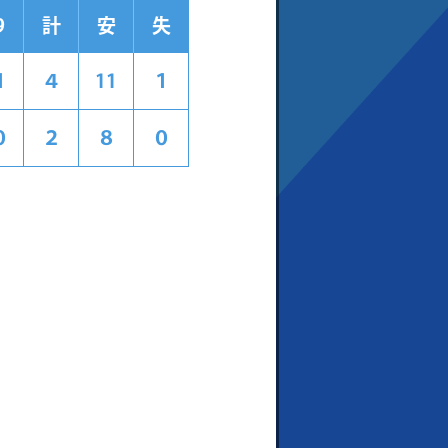
9
計
安
失
１
４
11
１
０
２
８
０