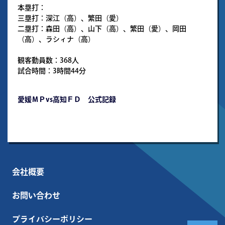
本塁打：
三塁打：深江（高）、繁田（愛）
二塁打：森田（高）、山下（高）、繁田（愛）、岡田
（高）、ラシィナ（高）
観客動員数：368人
試合時間：3時間44分
愛媛ＭＰvs高知ＦＤ 公式記録
会社概要
お問い合わせ
プライバシーポリシー