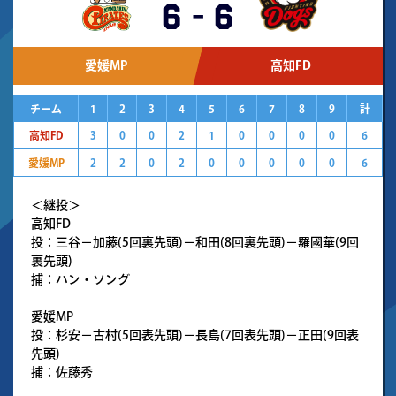
6
-
6
愛媛MP
高知FD
チーム
1
2
3
4
5
6
7
8
9
計
高知FD
3
0
0
2
1
0
0
0
0
6
愛媛MP
2
2
0
2
0
0
0
0
0
6
＜継投＞
高知FD
投：三谷－加藤(5回裏先頭)－和田(8回裏先頭)－羅國華(9回
裏先頭)
捕：ハン・ソング
愛媛MP
投：杉安－古村(5回表先頭)－長島(7回表先頭)－正田(9回表
先頭)
捕：佐藤秀