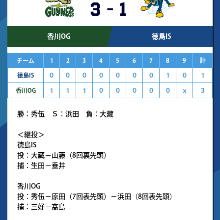
3
-
1
香川OG
徳島IS
チーム
1
2
3
4
5
6
7
8
9
計
徳島IS
０
０
０
０
０
０
０
１
０
１
香川OG
１
１
１
０
０
０
０
０
ｘ
３
勝：秀伍 Ｓ：浜田 負：大藏
＜継投＞
徳島IS
投：大藏－山藤（8回裏先頭）
捕：生田－垂井
香川OG
投：秀伍－原田（7回表先頭）－浜田（8回表先頭）
捕：三好－髙島