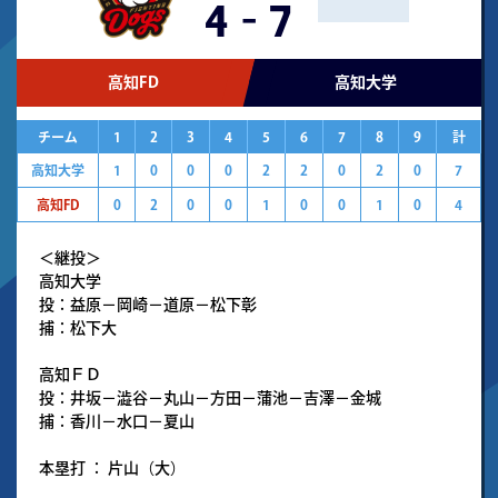
4
-
7
高知FD
高知大学
チーム
1
2
3
4
5
6
7
8
9
計
高知大学
1
0
0
0
2
2
0
2
0
7
高知FD
0
2
0
0
1
0
0
1
0
4
＜継投＞
高知大学
投：益原－岡崎－道原－松下彰
捕：松下大
高知ＦＤ
投：井坂－澁谷－丸山－方田－蒲池－吉澤－金城
捕：香川－水口－夏山
本塁打 ： 片山（大）