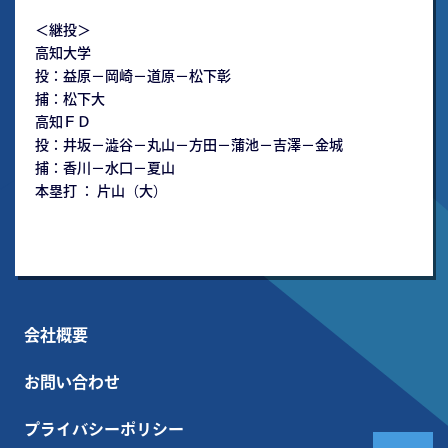
＜継投＞
高知大学
投：益原－岡崎－道原－松下彰
捕：松下大
高知ＦＤ
投：井坂－澁谷－丸山－方田－蒲池－吉澤－金城
捕：香川－水口－夏山
本塁打 ： 片山（大）
会社概要
お問い合わせ
プライバシーポリシー