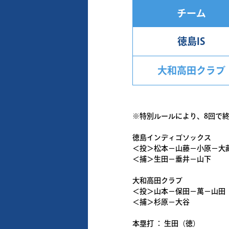
チーム
徳島IS
大和高田クラブ
※特別ルールにより、8回で
徳島インディゴソックス
＜投＞松本－山藤－小原－大
＜捕＞生田－垂井－山下
大和高田クラブ
＜投＞山本－保田－萬－山田
＜捕＞杉原－大谷
本塁打 ： 生田（徳）