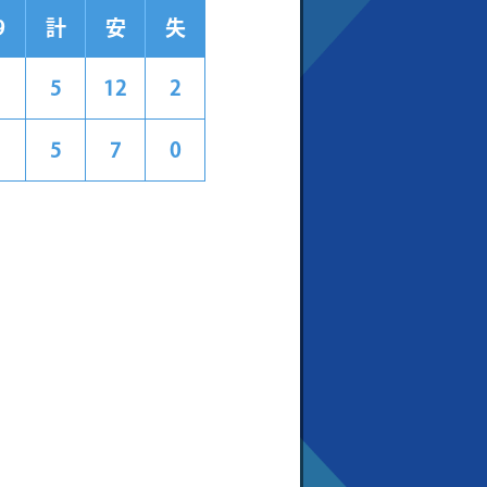
9
計
安
失
5
12
2
5
7
0