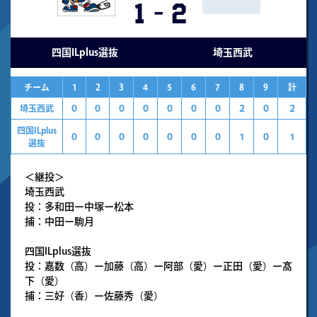
1
-
2
四国ILplus選抜
埼玉西武
チーム
1
2
3
4
5
6
7
8
9
計
埼玉西武
０
０
０
０
０
０
０
２
０
２
四国ILplus
０
０
０
０
０
０
０
１
０
１
選抜
＜継投＞
埼玉西武
投：多和田ー中塚ー松本
捕：中田ー駒月
四国ILplus選抜
投：嘉数（高）ー加藤（高）ー阿部（愛）ー正田（愛）ー髙
下（愛）
捕：三好（香）ー佐藤秀（愛）