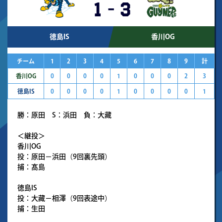
1
-
3
徳島IS
香川OG
チーム
1
2
3
4
5
6
7
8
9
計
香川OG
0
0
0
0
1
0
0
0
2
3
徳島IS
0
0
0
0
1
0
0
0
0
1
勝：原田 S：浜田 負：大藏
＜継投＞
香川OG
投：原田－浜田（9回裏先頭）
捕：髙島
徳島IS
投：大藏－相澤（9回表途中）
捕：生田