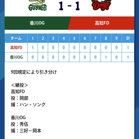
1
-
1
香川OG
高知FD
チーム
1
2
3
4
5
6
7
8
9
計
高知FD
1
0
0
0
0
0
0
0
0
1
香川OG
0
0
0
0
0
0
0
1
0
1
9回規定により引き分け
＜継投＞
高知FD
投：岡部
捕：ハン・ソング
香川OG
投：秀伍
捕：三好－岡本