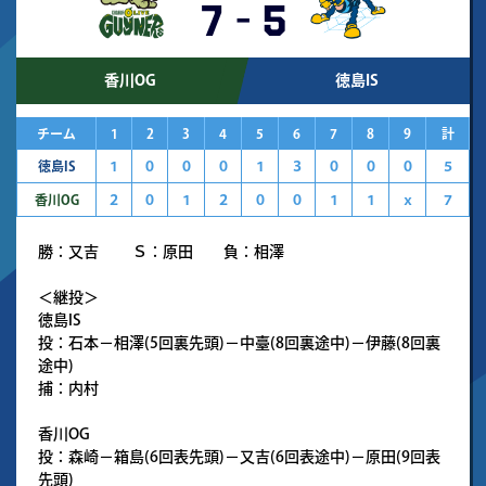
7
-
5
香川OG
徳島IS
チーム
1
2
3
4
5
6
7
8
9
計
徳島IS
１
０
０
０
１
３
０
０
０
５
香川OG
２
０
１
２
０
０
１
１
ｘ
７
勝：又吉 Ｓ：原田 負：相澤
＜継投＞
徳島IS
投：石本－相澤(5回裏先頭)－中臺(8回裏途中)－伊藤(8回裏
途中)
捕：内村
香川OG
投：森崎－箱島(6回表先頭)－又吉(6回表途中)－原田(9回表
先頭)