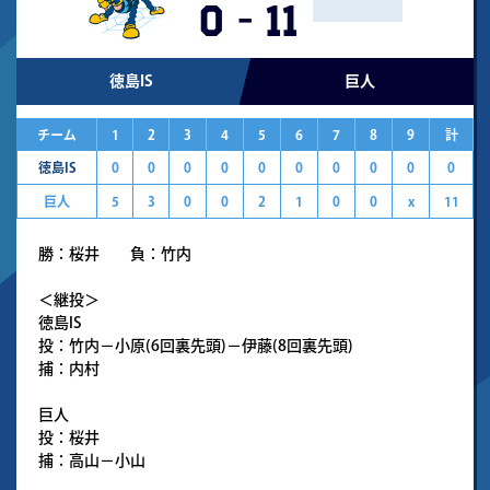
0
-
11
徳島IS
巨人
チーム
1
2
3
4
5
6
7
8
9
計
徳島IS
0
0
0
0
0
0
0
0
0
0
巨人
5
3
0
0
2
1
0
0
x
11
勝：桜井 負：竹内
＜継投＞
徳島IS
投：竹内－小原(6回裏先頭)－伊藤(8回裏先頭)
捕：内村
巨人
投：桜井
捕：高山－小山