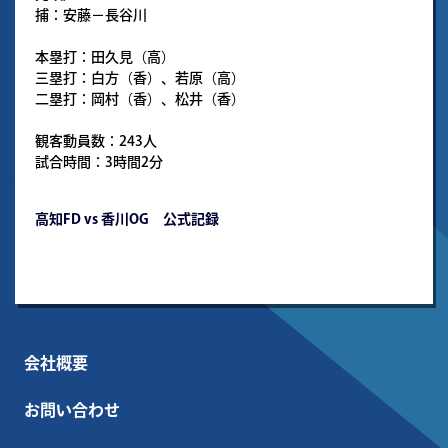
捕：安藤－長谷川
本塁打：田久見（高）
三塁打：白方（香）、若原（高）
二塁打：岡村（香）、松井（香）
観客動員数：243人
試合時間：3時間2分
高知FD vs 香川OG 公式記録
会社概要
お問い合わせ