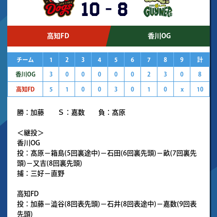
10
-
8
高知FD
香川OG
チーム
1
2
3
4
5
6
7
8
9
計
香川OG
3
0
0
0
0
0
2
3
0
8
高知FD
5
1
0
0
3
0
1
0
x
10
勝：加藤 Ｓ：嘉数 負：髙原
＜継投＞
香川OG
投：髙原－箱島(5回裏途中)－石田(6回裏先頭)－畝(7回裏先
頭)－又吉(8回裏先頭)
捕：三好－直野
高知FD
投：加藤－澁谷(8回表先頭)－石井(8回表途中)－嘉数(9回表
先頭)