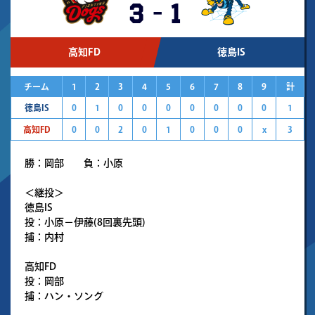
3
-
1
高知FD
徳島IS
チーム
1
2
3
4
5
6
7
8
9
計
徳島IS
0
1
0
0
0
0
0
0
0
1
高知FD
0
0
2
0
1
0
0
0
x
3
勝：岡部 負：小原
＜継投＞
徳島IS
投：小原－伊藤(8回裏先頭)
捕：内村
高知FD
投：岡部
捕：ハン・ソング