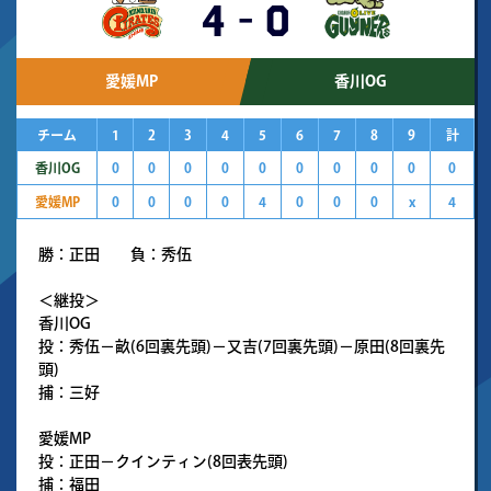
4
-
0
愛媛MP
香川OG
チーム
1
2
3
4
5
6
7
8
9
計
香川OG
0
0
0
0
0
0
0
0
0
0
愛媛MP
0
0
0
0
4
0
0
0
x
4
勝：正田 負：秀伍
＜継投＞
香川OG
投：秀伍－畝(6回裏先頭)－又吉(7回裏先頭)－原田(8回裏先
頭)
捕：三好
愛媛MP
投：正田－クインティン(8回表先頭)
捕：福田