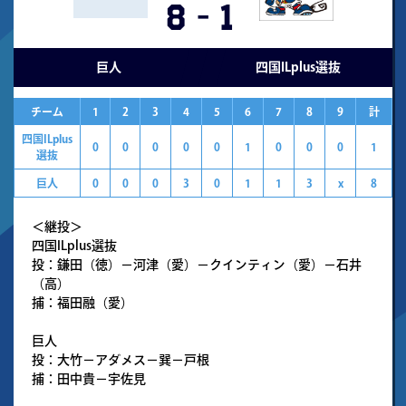
8
-
1
巨人
四国ILplus選抜
チーム
1
2
3
4
5
6
7
8
9
計
四国ILplus
0
0
0
0
0
1
0
0
0
1
選抜
巨人
0
0
0
3
0
1
1
3
x
8
＜継投＞
四国ILplus選抜
投：鎌田（徳）－河津（愛）－クインティン（愛）－石井
（高）
捕：福田融（愛）
巨人
投：大竹－アダメス－巽－戸根
捕：田中貴－宇佐見