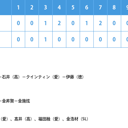
1
2
3
4
5
6
7
8
0
0
1
2
0
1
2
0
0
0
1
0
0
0
0
0
－石井（高）－クインティン（愛）－伊藤（徳）
）
－金昇賢－金施炫
（愛）、髙井（高）、福田融（愛）、金浩材（SL）