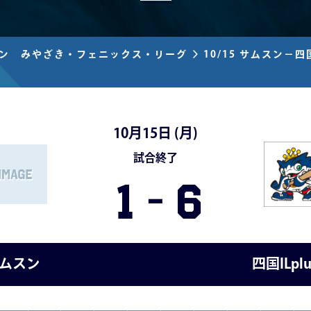
ズン みやざき・フェニックス・リーグ
10/15 サムスン－四国
10月15日 (
月
)
試合終了
1
-
6
ムスン
四国ILpl