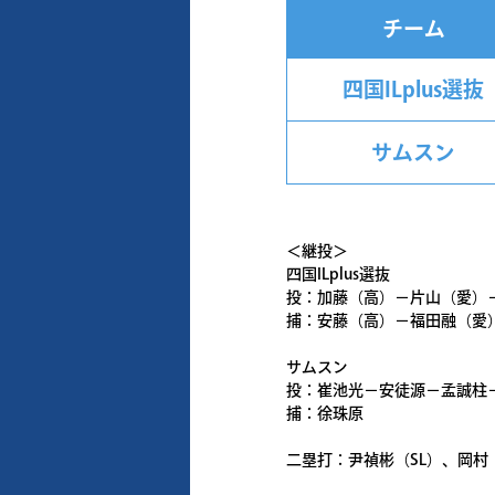
チーム
四国ILplus選抜
サムスン
＜継投＞
四国ILplus選抜
投：加藤（高）－片山（愛）
捕：安藤（高）－福田融（愛
サムスン
投：崔池光－安徒源－孟誠柱
捕：徐珠原
二塁打：尹禎彬（SL）、岡村