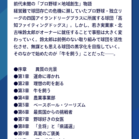
前代未聞の「プロ野球×地域創生」物語
経営難で球団存亡の危機に瀕していたプロ野球・独立リ
ーグの四国アイランドリーグプラスに所属する球団「高
知ファイティングドッグス」。しかし、若き実業家・北
古味鈴太郎がオーナーに就任することで事態は大きく変
わっていく。鈴太郎は前例のない取り組みで球団を活性
化させ、無謀とも思える球団の黒字化を目指していく。
そのなかで始めたのが「牛を飼う」ことだった――。
●序章 異質の光景
●第1章 運命に導かれ
●第2章 理想の町を創る
●第3章 牛を飼う
●第4章 農業事業部
●第5章 ベースボール・ツーリズム
●第6章 最貧国からの挑戦者
●第7章 野球好きの女医
●第8章 「主将」と「県議選」
●第9章 真夏のご褒美