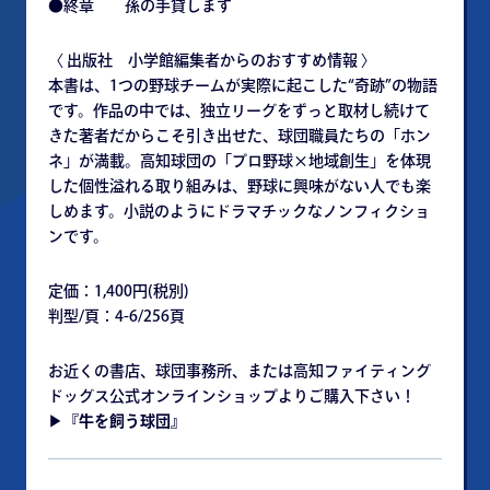
●終章 孫の手貸します
〈 出版社 小学館編集者からのおすすめ情報 〉
本書は、1つの野球チームが実際に起こした“奇跡”の物語
です。作品の中では、独立リーグをずっと取材し続けて
きた著者だからこそ引き出せた、球団職員たちの「ホン
ネ」が満載。高知球団の「プロ野球×地域創生」を体現
した個性溢れる取り組みは、野球に興味がない人でも楽
しめます。小説のようにドラマチックなノンフィクショ
ンです。
定価：1,400円(税別)
判型/頁：4-6/256頁
お近くの書店、球団事務所、または高知ファイティング
ドッグス公式オンラインショップよりご購入下さい！
▶︎
『牛を飼う球団』