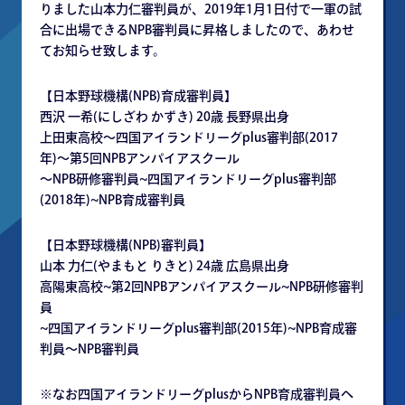
りました山本力仁審判員が、2019年1月1日付で一軍の試
合に出場できるNPB審判員に昇格しましたので、あわせ
てお知らせ致します。
【日本野球機構(NPB)育成審判員】
西沢 一希(にしざわ かずき) 20歳 長野県出身
上田東高校〜四国アイランドリーグplus審判部(2017
年)〜第5回NPBアンパイアスクール
〜NPB研修審判員~四国アイランドリーグplus審判部
(2018年)~NPB育成審判員
【日本野球機構(NPB)審判員】
山本 力仁(やまもと りきと) 24歳 広島県出身
高陽東高校~第2回NPBアンパイアスクール~NPB研修審判
員
~四国アイランドリーグplus審判部(2015年)~NPB育成審
判員〜NPB審判員
※なお四国アイランドリーグplusからNPB育成審判員へ