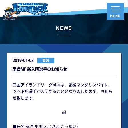
News
2019/01/08
愛媛
愛媛MP 新入団選手のお知らせ
四国アイランドリーグplusは、愛媛マンダリンパイレー
ツへ下記選手が入団することとなりましたので、お知ら
せ致します。
記
■氏名 藤澤 亨明(ふじさわ こうめい)