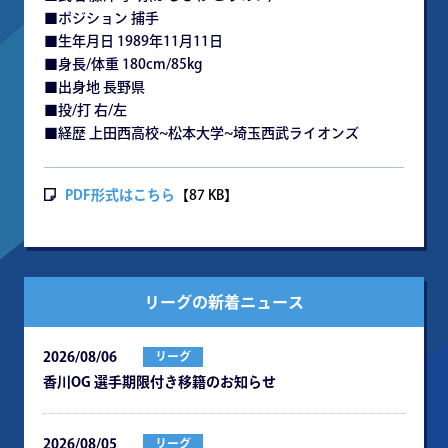
■ポジション 捕手
■生年月日 1989年11月11日
■身長/体重 180cm/85kg
■出身地 長野県
■投/打 右/左
■経歴 上田西高校~松本大学~埼玉西武ライオンズ
PDF形式はこちら
【87 KB】
リーグの新着ニュース
2026/08/06
リーグ
⾹川OG 選⼿期限付き移籍のお知らせ
2026/08/05
リーグ