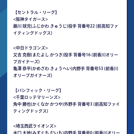
【セントラル・リーグ】
<阪神タイガース>
藤川 球児(ふじかわ きゅうじ)投手 背番号22 (前高知ファ
イティングドッグス)
<中日ドラゴンズ>
又吉 克樹(またよし かつき)投手 背番号16 (前香川オリー
ブガイナーズ)
亀澤 恭平(かめざわ きょうへい)内野手 背番号53 (前香川
オリーブガイナーズ)
【パシフィック・リーグ】
<千葉ロッテマリーンズ>
角中 勝也(かくなか かつや)外野手 背番号3 (前高知ファイ
ティングドッグス)
<埼玉西武ライオンズ>
水口 大地(みずぐち だいち)内野手 背番号0 (前香川オリー