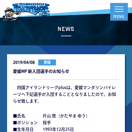
News
2019/04/08
愛媛
愛媛MP 新入団選手のお知らせ
四国アイランドリーグplusは、愛媛マンダリンパイレ
ーツへ下記選手が入団することとなりましたので、お知
らせ致します。
■氏名 片山 悠（かたやま ゆう）
■ポジション 投手
■生年月日 1993年12月25日