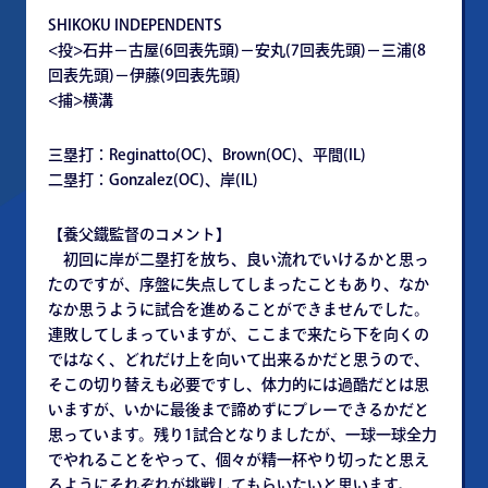
SHIKOKU INDEPENDENTS
<投>石井－古屋(6回表先頭)－安丸(7回表先頭)－三浦(8
回表先頭)－伊藤(9回表先頭)
<捕>横溝
三塁打：Reginatto(OC)、Brown(OC)、平間(IL)
二塁打：Gonzalez(OC)、岸(IL)
【養父鐵監督のコメント】
初回に岸が二塁打を放ち、良い流れでいけるかと思っ
たのですが、序盤に失点してしまったこともあり、なか
なか思うように試合を進めることができませんでした。
連敗してしまっていますが、ここまで来たら下を向くの
ではなく、どれだけ上を向いて出来るかだと思うので、
そこの切り替えも必要ですし、体力的には過酷だとは思
いますが、いかに最後まで諦めずにプレーできるかだと
思っています。残り1試合となりましたが、一球一球全力
でやれることをやって、個々が精一杯やり切ったと思え
るようにそれぞれが挑戦してもらいたいと思います。