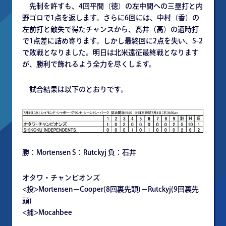
先制を許すも、4回平間（徳）の左中間への三塁打と内
野ゴロで1点を返します。さらに6回には、中村（香）の
左前打と敵失で得たチャンスから、髙井（高）の適時打
で1点差に詰め寄ります。しかし最終回に2点を失い、5-2
で敗戦となりました。明日は北米遠征最終戦となります
が、勝利で飾れるよう全力を尽くします。
試合結果は以下のとおりです。
勝：Mortensen S：Rutckyj 負：石井
オタワ・チャンピオンズ
<投>Mortensen－Cooper(8回裏先頭)－Rutckyj(9回裏先
頭)
<捕>Mocahbee