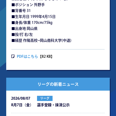
■ポジション 外野手
■背番号 31
■生年月日 1999年4月15日
■身長/体重 170cm/75kg
■出身地 岡山県
■投/打 右/左
■経歴 作陽高校~岡山商科大学(中退)
PDFはこちら
【82 KB】
リーグの新着ニュース
2026/08/07
リーグ
8月7日（金） 選手登録・抹消公示