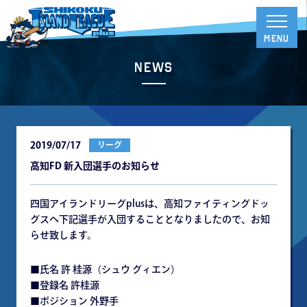
News
2019/07/17
リーグ
高知FD 新入団選手のお知らせ
四国アイランドリーグplusは、高知ファイティングドッ
グスへ下記選手が入団することとなりましたので、お知
らせ致します。
■氏名 許 桂源（シュウ グィエン）
■登録名 許桂源
■ポジション 外野手