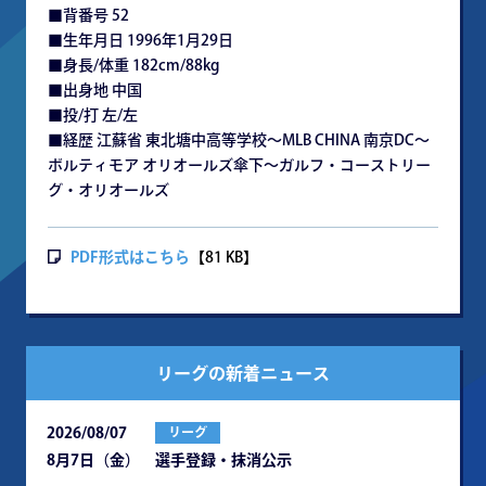
■背番号 52
■生年月日 1996年1月29日
■身長/体重 182cm/88kg
■出身地 中国
■投/打 左/左
■経歴 江蘇省 東北塘中高等学校～MLB CHINA 南京DC～
ボルティモア オリオールズ傘下～ガルフ・コーストリー
グ・オリオールズ
PDF形式はこちら
【81 KB】
リーグの新着ニュース
2026/08/07
リーグ
8月7日（金） 選手登録・抹消公示