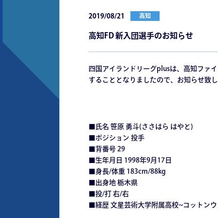
2019/08/21
高知
高知FD 新入団選手のお知らせ
四国アイランドリーグplusは、高知ファ
することとなりましたので、お知らせ致し
■氏名 笹原 勇斗(ささはら はやと)
■ポジション 投手
■背番号 29
■生年月日 1998年9月17日
■身長/体重 183cm/88kg
■出身地 栃木県
■投/打 右/右
■経歴 文星芸術大学附属高校~コットン