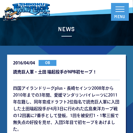
News
2016/04/04
OB
読売巨人軍・土田 瑞起投手がNPB初セーブ！
四国アイランドリーグplus・長崎セインツ2008年から
2010年までの3年間、愛媛マンダリンパイレーツに2011
年在籍し、同年育成ドラフト2位指名で読売巨人軍に入団
した土田瑞起投手が4月3日に行われた広島東洋カープ戦
の12回裏に7番手として登板。1回を被安打1・1奪三振で
無失点の好投を見せ、入団5年目で初セーブをあげまし
た。