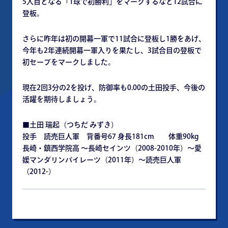
5人目となる「1球で初勝利」をマークするなど12試合に
登板。
さらに昨年は初の開幕一軍で11試合に登板し1勝をあげ、
今年も2年連続開幕一軍入りを果たし、3試合目の登板で
初セーブをマークしました。
現在2回3分の2を投げ、防御率も0.00の土田投手、今後の
活躍を期待しましょう。
■土田 瑞起（つちだ みずき）
投手 読売巨人軍 背番号67 身長181cm 体重90kg
長崎・鎮西学院高 ～長崎セインツ（2008-2010年）～愛
媛マンダリンパイレーツ（2011年）～読売巨人軍
（2012-）