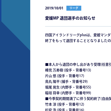
2019/10/01
リーグ
愛媛MP 退団選手のお知らせ
四国アイランドリーグplusは、愛媛マ
終了をもって退団することとなりましたの
■本人から退団の申し出があり受理(任意引
樽見 万寿樹 (投手・背番号13)
片山 悠 (投手・背番号17)
鳥丸 陽平 (捕手・背番号29)
堀尾 晃生 (内野手・背番号55)
稲垣 将幸 (内野手・背番号99)
■今季契約期間満了に伴う契約終了(自由契
竹本 淳 (投手・背番号12)
杉安 浩 (投手・背番号16)