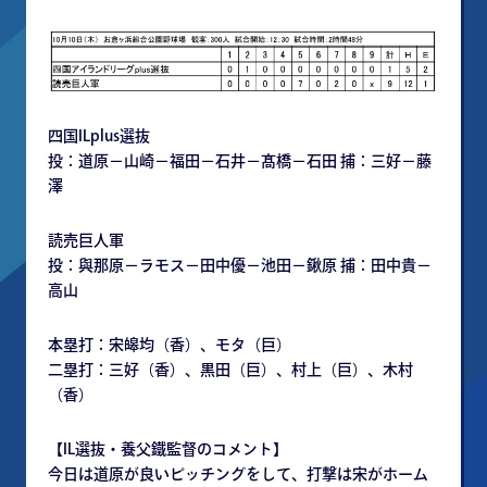
四国ILplus選抜
投：道原－山崎－福田－石井－髙橋－石田 捕：三好－藤
澤
読売巨人軍
投：與那原－ラモス－田中優－池田－鍬原 捕：田中貴－
高山
本塁打：宋皞均（香）、モタ（巨）
二塁打：三好（香）、黒田（巨）、村上（巨）、木村
（香）
【IL選抜・養父鐵監督のコメント】
今日は道原が良いピッチングをして、打撃は宋がホーム