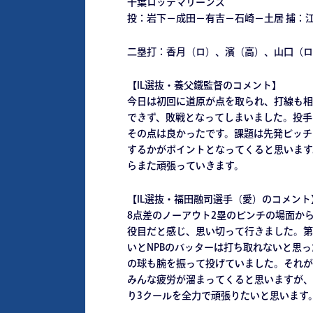
千葉ロッテマリーンズ
投：岩下－成田－有吉－石崎－土居 捕：
二塁打：香月（ロ）、濱（高）、山口（ロ
【IL選抜・養父鐵監督のコメント】
今日は初回に道原が点を取られ、打線も相
できず、敗戦となってしまいました。投手
その点は良かったです。課題は先発ピッチ
するかがポイントとなってくると思います
らまた頑張っていきます。
【IL選抜・福田融司選手（愛）のコメント
8点差のノーアウト2塁のピンチの場面か
役目だと感じ、思い切って行きました。第
いとNPBのバッターは打ち取れないと思
の球も腕を振って投げていました。それが
みんな疲労が溜まってくると思いますが、
り3クールを全力で頑張りたいと思います