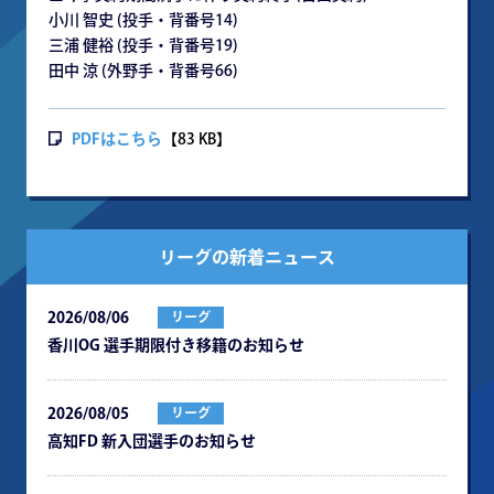
小川 智史 (投手・背番号14)
三浦 健裕 (投手・背番号19)
田中 涼 (外野手・背番号66)
PDFはこちら
【83 KB】
リーグの新着ニュース
2026/08/06
リーグ
⾹川OG 選⼿期限付き移籍のお知らせ
2026/08/05
リーグ
⾼知FD 新⼊団選⼿のお知らせ