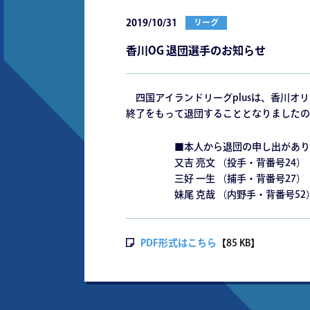
2019/10/31
リーグ
香川OG 退団選手のお知らせ
四国アイランドリーグplusは、香川オ
終了をもって退団することとなりましたの
■本人から退団の申し出があり受
又吉 亮文 （投手・背番号24）
三好 一生 （捕手・背番号27）
妹尾 克哉 （内野手・背番号52
PDF形式はこちら
【85 KB】