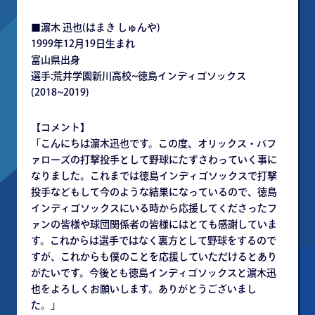
■濵木 迅也(はまき しゅんや)
1999年12月19日生まれ
富山県出身
選手:荒井学園新川高校~徳島インディゴソックス
(2018~2019)
【コメント】
「こんにちは濵木迅也です。この度、オリックス・バフ
ァローズの打撃投手として野球にたずさわっていく事に
なりました。これまでは徳島インディゴソックスで打撃
投手などもして今のような結果になっているので、徳島
インディゴソックスにいる時から応援してくださったフ
ァンの皆様や球団関係者の皆様にはとても感謝していま
す。これからは選手ではなく裏方として野球をするので
すが、これからも僕のことを応援していただけるとあり
がたいです。今後とも徳島インディゴソックスと濵木迅
也をよろしくお願いします。ありがとうございまし
た。」