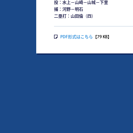
投：水上－山崎－山城－下里
捕：河野－明石
二塁打：山田倫（四）
PDF形式はこちら
【79 KB】