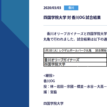
2020/03/03
香川
四国学院大学 対 香川OG 試合結果
香川オリーブガイナーズと四国学院大学と
丸亀で行われました。試合結果は以下の通
<継投>
香川OG
投：林－岩田－宗國－橋並－水谷－大高－
捕：宮脇
四国学院大学