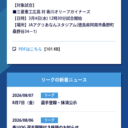
【対象試合】
■三菱重工広島 対 香川オリーブガイナーズ
【日時】3月4日(水) 12時30分試合開始
【場所】JAアグリあなんスタジアム(徳島県阿南市桑野町
桑野谷34−1)
PDFはこちら
【101 KB】
リーグの新着ニュース
2026/08/07
リーグ
8月7日（金） 選手登録・抹消公示
2026/08/06
リーグ
⾹川OG 選⼿期限付き移籍のお知らせ