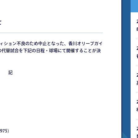
て
ンディション不良のため中止となった、香川オリーブガイ
戦の代替試合を下記の日程・球場にて開催することが決
記
75）