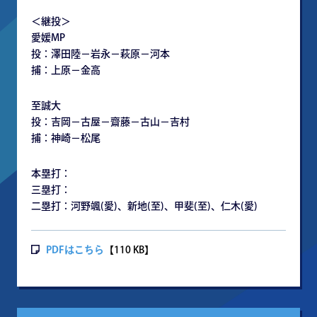
＜継投＞
愛媛MP
投：澤田陸－岩永－萩原－河本
捕：上原－金高
至誠大
投：吉岡－古屋－齋藤－古山－吉村
捕：神崎－松尾
本塁打：
三塁打：
二塁打：河野颯(愛)、新地(至)、甲斐(至)、仁木(愛)
PDFはこちら
【110 KB】